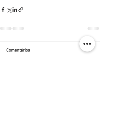
Comentários
Escreva um comentário
Unidade I - Cuiabá-MT
Rua 13 de Junho, nº 2.101, Anexo Hospital
Geral, Centro, Cuiabá-MT.