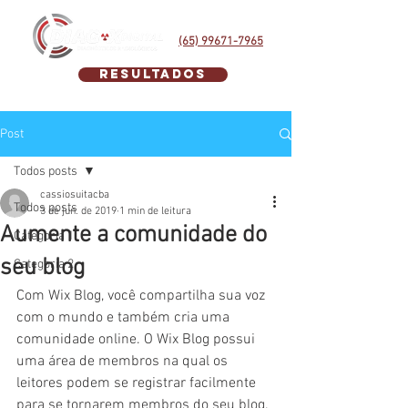
Agende seu Exame
(65) 99671-7965
Resultados
Post
Todos posts
cassiosuitacba
Todos posts
3 de jun. de 2019
1 min de leitura
Aumente a comunidade do
Categoria 1
seu blog
Categoria 2
Com Wix Blog, você compartilha sua voz 
com o mundo e também cria uma 
comunidade online. O Wix Blog possui 
uma área de membros na qual os 
leitores podem se registrar facilmente 
para se tornarem membros do seu blog. 